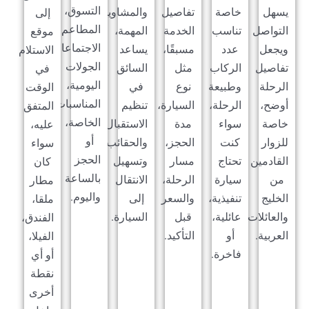
التسوق،
هل
خاصة
تفاصيل
والمشاوير
إلى
المطاعم،
تواصل
تناسب
الخدمة
المهمة،
موقع
الاجتماعات،
جعل
عدد
مسبقًا،
يساعد
الاستلام
الجولات
اصيل
الركاب
مثل
السائق
في
اليومية،
رحلة
وطبيعة
نوع
في
الوقت
المناسبات
ضح،
الرحلة،
السيارة،
تنظيم
المتفق
الخاصة،
صة
سواء
مدة
الاستقبال
عليه،
أو
زوار
كنت
الحجز،
والحقائب
سواء
الحجز
قادمين
تحتاج
مسار
وتسهيل
كان
بالساعة
ن
سيارة
الرحلة،
الانتقال
مطار
واليوم.
خليج
تنفيذية،
والسعر
إلى
ملقا،
لعائلات
عائلية،
قبل
السيارة.
الفندق،
عربية.
أو
التأكيد.
الفيلا،
فاخرة.
أو أي
نقطة
أخرى