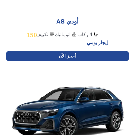
أودي A8
150
4 ركاب
اتوماتيك
تكييف
إيجار يومي
أحجز الاّن