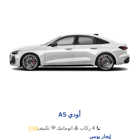
أودي A5
150
4 ركاب
اتوماتيك
تكييف
إيجار يومي