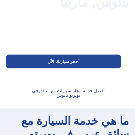
نوس, ماربيا
 كنت تبحث عن
إيجار سيارة مع سائق عربي في بويرتو بانوس
،
ن نوفر لك خدمة تنقل خاصة تليق بأجواء المارينا والمطاعم
والفنادق الراقية. مع Driver Marbella تحصل على سائق عربي
رف، سيارة فاخرة، وترتيب واضح يريحك من الزحام وصعوبة
واقف وكثرة التنقلات داخل بويرتو بانوس وماربيا.
أحجز سيارتك الاّن
أفضل خدمة إيجار سيارات مع سائق في
بويرتو بانوس
 هي خدمة السيارة مع
ئق عربي في بويرتو