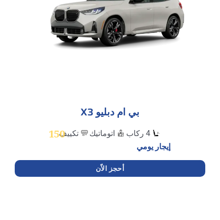
بي ام دبليو X3
150
4 ركاب
اتوماتيك
تكييف
إيجار يومي
أحجز الاّن