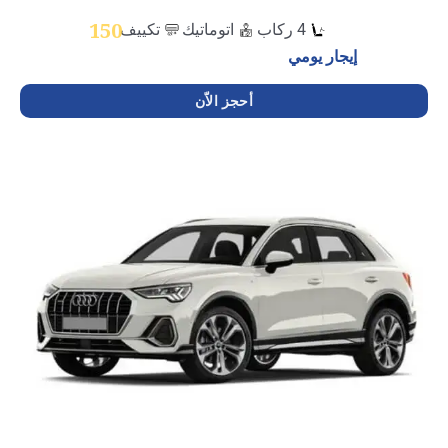
150
4 ركاب
اتوماتيك
تكييف
إيجار يومي
أحجز الاّن