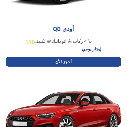
أودي Q8
150
4 ركاب
اتوماتيك
تكييف
إيجار يومي
أحجز الاّن