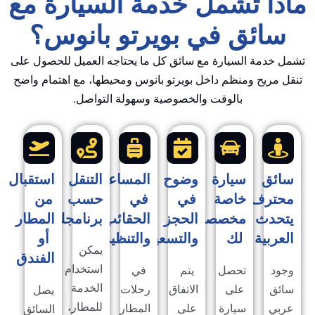
ذا تشمل خدمة السيارة مع
سائق في بويرتو بانوس؟
 خدمة السيارة مع سائق كل ما يحتاجه العميل للحصول على
ل مريح ومنظم داخل بويرتو بانوس ومحيطها، مع اهتمام واضح
بالوقت والخصوصية وسهولة التواصل.
ائق
سيارة
وضوح
المساعدة
التنقل
استقبال
حترف
خاصة
في
في
حسب
من
تحدث
مخصصة
الحجز
الحقائب
برنامجك
المطار
عربية
لك
والتسعير
والتنظيم
أو
يمكن
الفندق
استخدام
ود
تحصل
يتم
في
الخدمة
ئق
على
الاتفاق
رحلات
يصل
للمطار،
بي
سيارة
على
المطار
السائق