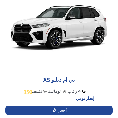
بي ام دبليو X5
150
4 ركاب
اتوماتيك
تكييف
إيجار يومي
أحجز الاّن