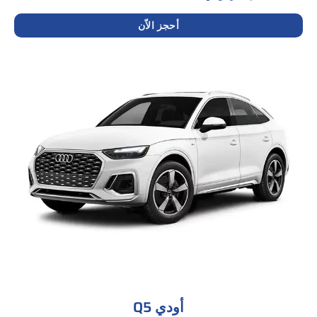
أحجز الاّن
أودي Q5