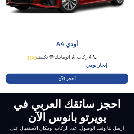
أودي A4
150
4 ركاب
اتوماتيك
تكييف
إيجار يومي
أحجز الاّن
احجز سائقك العربي في
بويرتو بانوس الآن
رسل لنا وقت الوصول، عدد الركاب، ومكان الاستقبال على